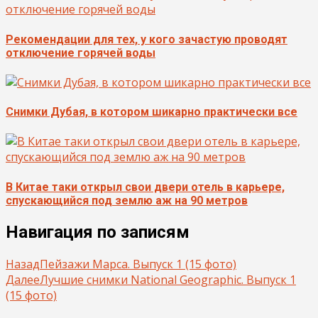
Рекомендации для тех, у кого зачастую проводят
отключение горячей воды
Снимки Дубая, в котором шикарно практически все
В Китае таки открыл свои двери отель в карьере,
спускающийся под землю аж на 90 метров
Навигация по записям
Назад
Пейзажи Марса. Выпуск 1 (15 фото)
Далее
Лучшие снимки National Geographic. Выпуск 1
(15 фото)