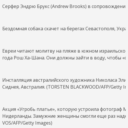
Серфер Эндрю Брукс (Andrew Brooks) в сопровождении 
Бездомная собака скачет на берегах Севастополя, Укра
Евреи читают молитву на пляже в южном израильском
года Рош Ха-Шана. Они должны зайти в воду, чтобы «с
Инсталляция австралийского художника Николаса Элиаса
Сиднея, Австралия. (TORSTEN BLACKWOOD/AFP/Getty Im
Акция «Угробь платье», которую устроила фотограф М
Нидерланды. Замужние женщины смогли еще раз надеть
VOS/AFP/Getty Images)