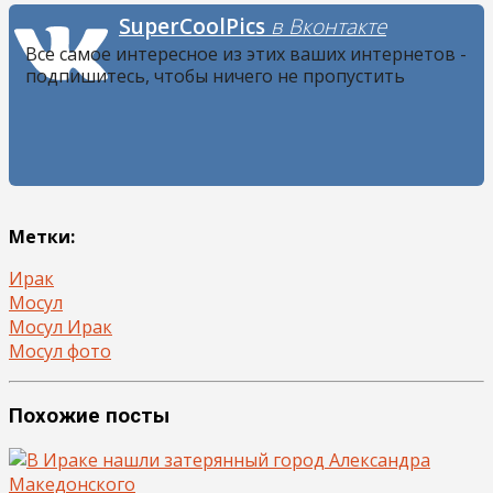
SuperCoolPics
в Вконтакте
Все самое интересное из этих ваших интернетов -
подпишитесь, чтобы ничего не пропустить
Метки:
Ирак
Мосул
Мосул Ирак
Мосул фото
Похожие посты