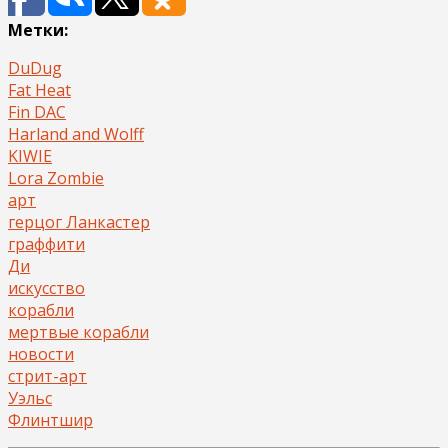
Метки:
DuDug
Fat Heat
Fin DAC
Harland and Wolff
KIWIE
Lora Zombie
арт
герцог Ланкастер
граффити
Ди
искусство
корабли
мертвые корабли
новости
стрит-арт
Уэльс
Флинтшир