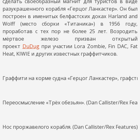
сделать своеобразный магнит для туристов в виде
разукрашенного корабля «Герцог Ланкастер». Он был
построен в именитых белфастских доках Harland and
Wolff (место сборки «Титаника») в 1956 году,
проработав с тех пор не более 25 лет. Возродить
мёртвое железо призван открытый
проект
DuDug
при участии Lora Zombie, Fin DAC, Fat
Heat, KIWIE и других известных граффитчиков.
Граффити на корме судна «Герцог Ланкастер», графство 
Переосмысление «Трёх обезьян». (Dan Callister/Rex Feat
Нос проржавелого корабля. (Dan Callister/Rex Features)