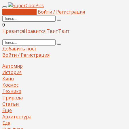
Добавить пост
Войти / Регистрация
0
Нравится
Нравится
Твит
Твит
Добавить пост
Войти / Регистрация
Автомир
История
Кино
Космос
Техника
Природа
Статьи
Еще
Архитектура
Еда