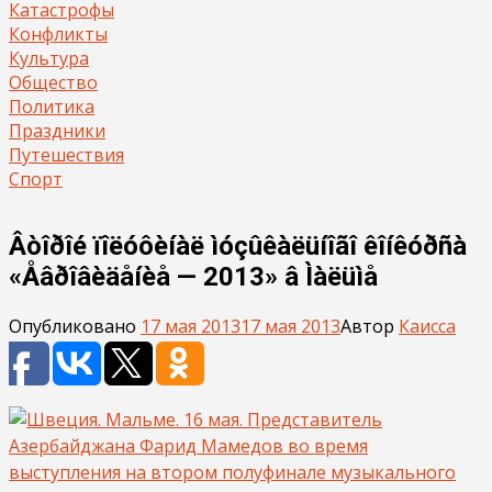
Катастрофы
Конфликты
Культура
Общество
Политика
Праздники
Путешествия
Спорт
Âòîðîé ïîëóôèíàë ìóçûêàëüíîãî êîíêóðñà
«Åâðîâèäåíèå — 2013» â Ìàëüìå
Опубликовано
17 мая 2013
17 мая 2013
Автор
Каисса