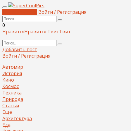
Добавить пост
Войти / Регистрация
0
Нравится
Нравится
Твит
Твит
Добавить пост
Войти / Регистрация
Автомир
История
Кино
Космос
Техника
Природа
Статьи
Еще
Архитектура
Еда