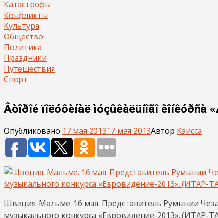
Катастрофы
Конфликты
Культура
Общество
Политика
Праздники
Путешествия
Спорт
Âòîðîé ïîëóôèíàë ìóçûêàëüíîãî êîíêóðñà 
Опубликовано
17 мая 2013
17 мая 2013
Автор
Каисса
Швеция. Мальме. 16 мая. Представитель Румынии Чез
музыкального конкурса «Евровидение-2013». (ИТАР-Т