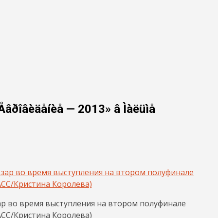
«Åâðîâèäåíèå — 2013» â Ìàëüìå
ар во время выступления на втором полуфинале
АСС/Кристина Королева)