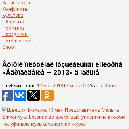
Катастрофы
Конфликты
Культура
Общество
Политика
Праздники
Путешествия
Спорт
Âòîðîé ïîëóôèíàë ìóçûêàëüíîãî êîíêóðñà
«Åâðîâèäåíèå — 2013» â Ìàëüìå
Опубликовано
17 мая 2013
17 мая 2013
Автор
Каисса