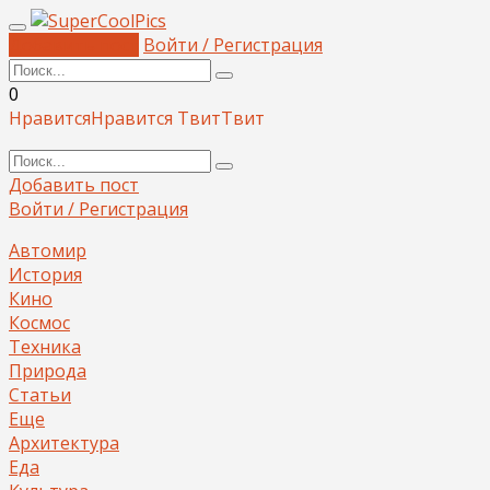
Добавить пост
Войти / Регистрация
0
Нравится
Нравится
Твит
Твит
Добавить пост
Войти / Регистрация
Автомир
История
Кино
Космос
Техника
Природа
Статьи
Еще
Архитектура
Еда