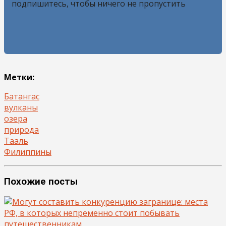
подпишитесь, чтобы ничего не пропустить
Метки:
Батангас
вулканы
озера
природа
Тааль
Филиппины
Похожие посты