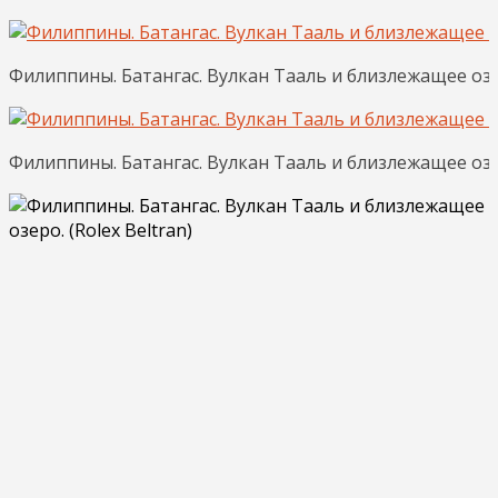
Филиппины. Батангас. Вулкан Тааль и близлежащее озе
Филиппины. Батангас. Вулкан Тааль и близлежащее озер