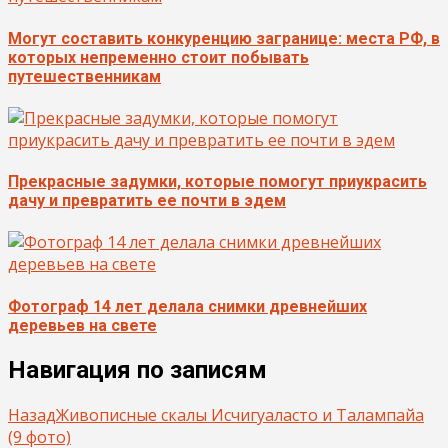
Могут составить конкуренцию загранице: места РФ, в
которых непременно стоит побывать
путешественникам
Прекрасные задумки, которые помогут приукрасить
дачу и превратить ее почти в эдем
Фотограф 14 лет делала снимки древнейших
деревьев на свете
Навигация по записям
Назад
Живописные скалы Исчигуаласто и Талампайа
(9 фото)