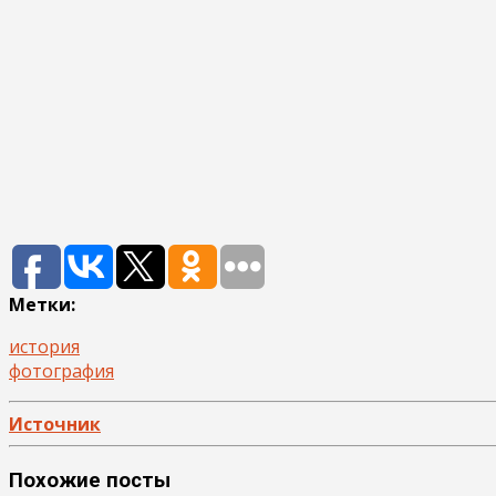
Метки:
история
фотография
Источник
Похожие посты