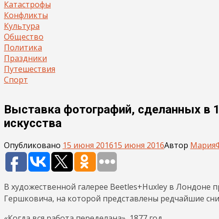
Катастрофы
Конфликты
Культура
Общество
Политика
Праздники
Путешествия
Спорт
Выставка фотографий, сделанных в 1
искусства
Опубликовано
15 июня 2016
15 июня 2016
Автор
Мария
В художественной галерее Beetles+Huxley в Лондоне 
Гершковича, на которой представлены редчайшие сни
«Когда вся работа переделана», 1877 год.