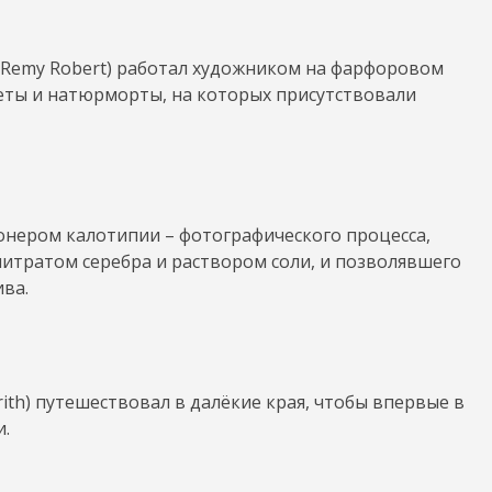
-Remy Robert) работал художником на фарфоровом
еты и натюрморты, на которых присутствовали
пионером калотипии – фотографического процесса,
итратом серебра и раствором соли, и позволявшего
ва.
rith) путешествовал в далёкие края, чтобы впервые в
и.