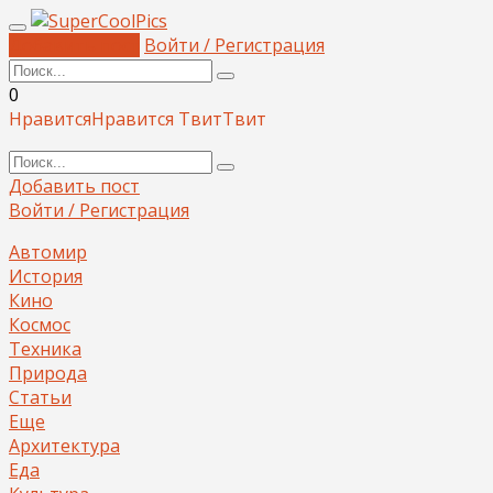
Добавить пост
Войти / Регистрация
0
Нравится
Нравится
Твит
Твит
Добавить пост
Войти / Регистрация
Автомир
История
Кино
Космос
Техника
Природа
Статьи
Еще
Архитектура
Еда