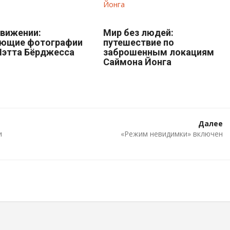
движении:
Мир без людей:
яющие фотографии
путешествие по
Мэтта Бёрджесса
заброшенным локациям
Саймона Йонга
Далее
и
«Режим невидимки» включен