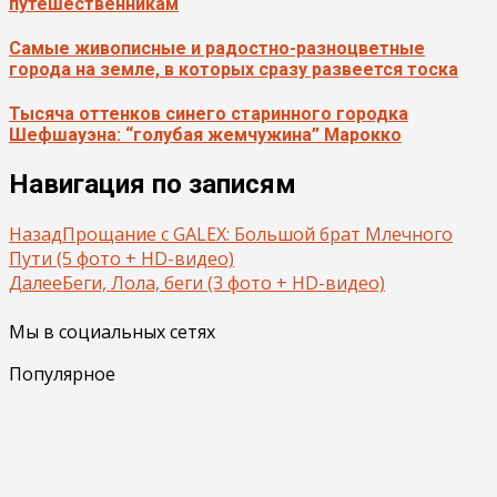
путешественникам
Самые живописные и радостно-разноцветные
города на земле, в которых сразу развеется тоска
Тысяча оттенков синего старинного городка
Шефшауэна: “голубая жемчужина” Марокко
Навигация по записям
Назад
Прощание с GALEX: Большой брат Млечного
Пути (5 фото + HD-видео)
Далее
Беги, Лола, беги (3 фото + HD-видео)
Мы в социальных сетях
Популярное