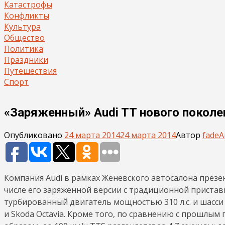
Катастрофы
Конфликты
Культура
Общество
Политика
Праздники
Путешествия
Спорт
«Заряженный» Audi TT нового поколе
Опубликовано
24 марта 2014
24 марта 2014
Автор
fade
А
Компания Audi в рамках Женевского автосалона презе
числе его заряженной версии с традиционной пристав
турбированный двигатель мощностью 310 л.с. и шасси 
и Skoda Octavia. Кроме того, по сравнению с прошлым п