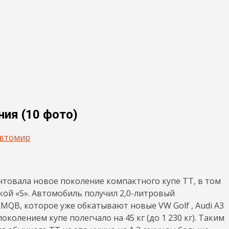
ния (10 фото)
втомир
нтовала новое поколение компактного купе TT, в том
кой «S». Автомобиль получил 2,0-литровый
MQB, которое уже обкатывают новые VW Golf , Audi A3
околением купе полегчало на 45 кг (до 1 230 кг). Таким