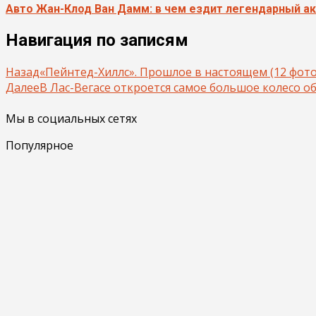
Авто Жан-Клод Ван Дамм: в чем ездит легендарный ак
Навигация по записям
Назад
«Пейнтед-Хиллс». Прошлое в настоящем (12 фото
Далее
В Лас-Вегасе откроется самое большое колесо об
Мы в социальных сетях
Популярное