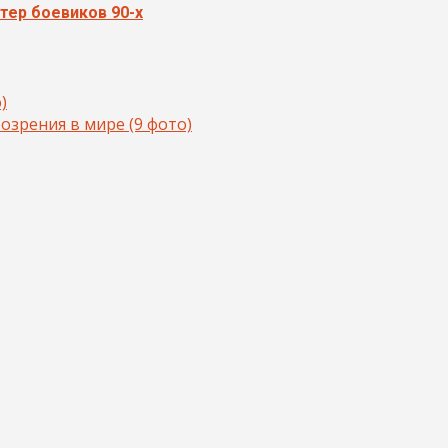
тер боевиков 90-х
)
озрения в мире (9 фото)