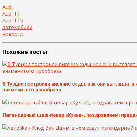
Audi
Audi TT
Audi TTS
автомобили
новости
Похожие посты
В Турции построили висячие сады: как они выглядят и
знаменитого прообраза
Легендарный шеф-повар «Кухни», поздравляем: празд