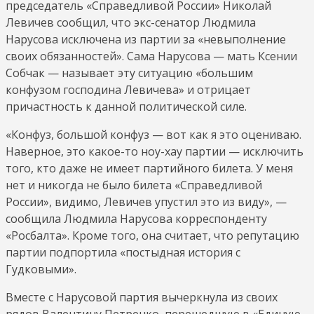
председатель «Справедливой России» Николай
Левичев сообщил, что экс-сенатор Людмила
Нарусова исключена из партии за «невыполнение
своих обязанностей». Сама Нарусова — мать Ксении
Собчак — называет эту ситуацию «большим
конфузом господина Левичева» и отрицает
причастность к данной политической силе.
«Конфуз, большой конфуз — вот как я это оцениваю.
Наверное, это какое-то ноу-хау партии — исключить
того, кто даже не имеет партийного билета. У меня
нет и никогда не было билета «Справедливой
России», видимо, Левичев упустил это из виду», —
сообщила Людмила Нарусова корреспонденту
«Росбалта». Кроме того, она считает, что репутацию
партии подпортила «постыдная история с
Гудковыми».
Вместе с Нарусовой партия вычеркнула из своих
рядов Валентину Петренко, перешедшую в «Единую