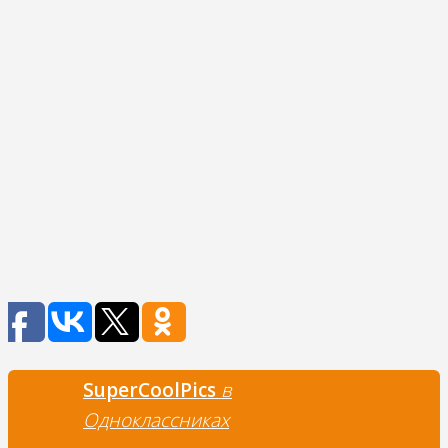
SuperCoolPics
в
Одноклассниках