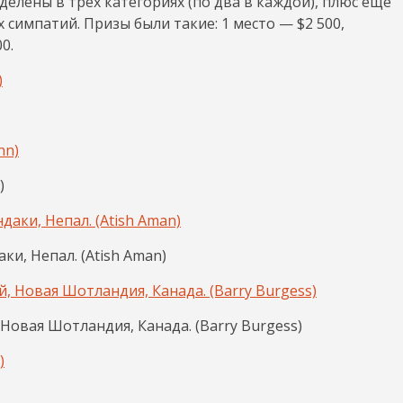
делены в трёх категориях (по два в каждой), плюс ещё
симпатий. Призы были такие: 1 место — $2 500,
0.
)
аки, Непал. (Atish Aman)
 Новая Шотландия, Канада. (Barry Burgess)