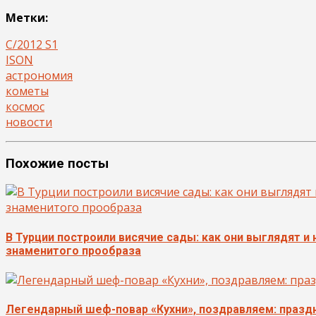
Метки:
C/2012 S1
ISON
астрономия
кометы
космос
новости
Похожие посты
В Турции построили висячие сады: как они выглядят и
знаменитого прообраза
Легендарный шеф-повар «Кухни», поздравляем: празд