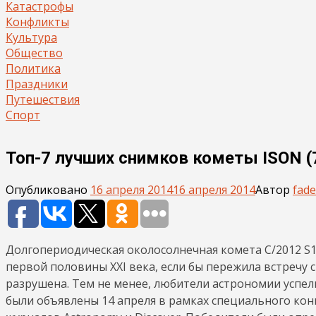
Катастрофы
Конфликты
Культура
Общество
Политика
Праздники
Путешествия
Спорт
Топ-7 лучших снимков кометы ISON (
Опубликовано
16 апреля 2014
16 апреля 2014
Автор
fade
Долгопериодическая околосолнечная комета C/2012 S1
первой половины XXI века, если бы пережила встречу с
разрушена. Тем не менее, любители астрономии успел
были объявлены 14 апреля в рамках специального ко