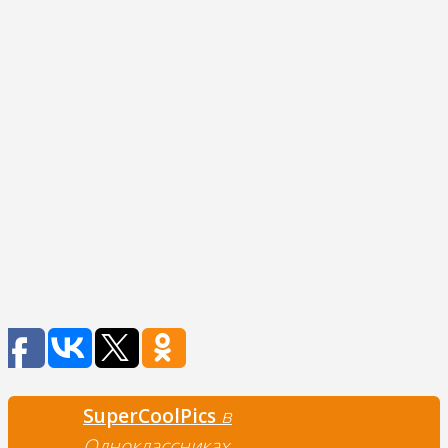
SuperCoolPics
в
Одноклассниках